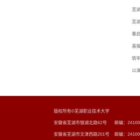
芜
芜
春启
喜
筑牢
以演
版权所有©芜湖职业技术大学
安徽省芜湖市银湖北路62号 邮编：24100
安徽省芜湖市文津西路201号 邮编：24100