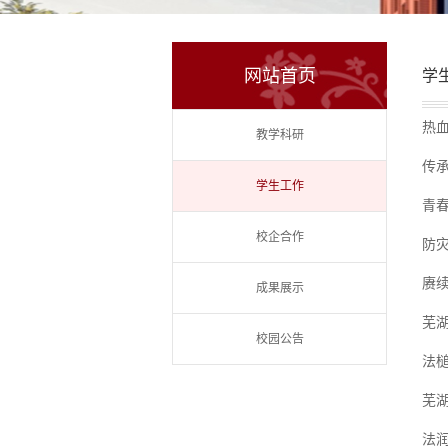
网站首页
学
热
教学科研
传承
学生工作
青春
校企合作
防
赓
成果展示
芜
校园公告
法
芜
法润