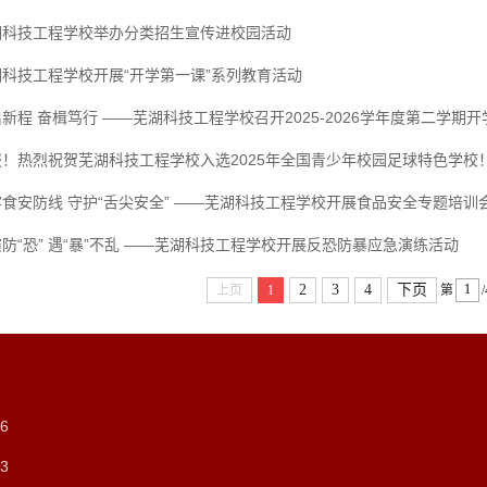
湖科技工程学校举办分类招生宣传进校园活动
湖科技工程学校开展“开学第一课”系列教育活动
新程 奋楫笃行 ——芜湖科技工程学校召开2025-2026学年度第二学期
报！热烈祝贺芜湖科技工程学校入选2025年全国青少年校园足球特色学校
食安防线 守护“舌尖安全” ——芜湖科技工程学校开展食品安全专题培训会议
防“恐” 遇“暴”不乱 ——芜湖科技工程学校开展反恐防暴应急演练活动
2
3
4
下页
上页
1
第
6
3